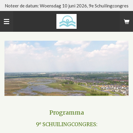
Noteer de datum: Woensdag 10 juni 2026, 9e Schuilingcongres
Ga
direct
naar
de
hoofdinhoud
Programma
e
9
SCHUILINGCONGRES: