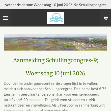
Noteer de datum: Woensdag 10 juni 2026, 9e Schuilingcongres
Ga
direct
naar
de
hoofdinhoud
Aanmelding Schuilingcongres-9;
Woensdag 10 juni 2026
Door de hieronder gepresenteerde vragenlijst in te vullen,
meldt u zich aan voor het Schuilingcongres. Deelname kost € 75.
Een gelimiteerd aantal personen kan voor een gereduceerd
tarief van € 20 meedoen. Dit geldt voor studenten, (IVN)-
natuurgidsen en vrijwilligers. Als u hiervoor in aanmerking wilt
komen moet u dit vooraf aanvragen via: