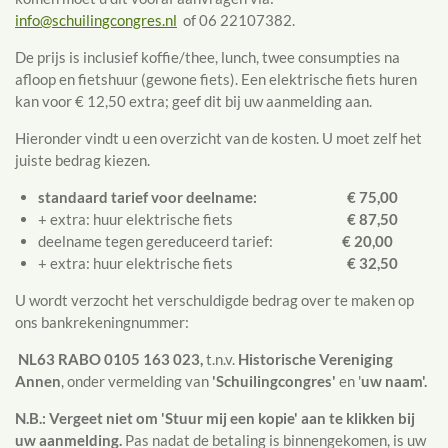
info@schuilingcongres.nl
of 06 22107382.
De prijs is inclusief koffie/thee, lunch, twee consumpties na
afloop en fietshuur (gewone fiets). Een elektrische fiets huren
kan voor € 12,50 extra; geef dit bij uw aanmelding aan.
Hieronder vindt u een overzicht van de kosten. U moet zelf het
juiste bedrag kiezen.
standaard tarief voor deelname:
€ 75,00
+ extra: huur elektrische fiets
€ 87,50
deelname tegen gereduceerd tarief:
€ 20,00
+ extra: huur elektrische fiets
€ 32,50
U wordt verzocht het verschuldigde bedrag over te maken op
ons bankrekeningnummer:
NL63 RABO 0105 163 023,
t.n.v.
Historische Vereniging
Annen
, onder vermelding van
'Schuilingcongres'
en '
uw naam'.
N.B.: Vergeet niet om 'Stuur mij een kopie' aan te klikken bij
uw aanmelding.
Pas nadat de betaling is binnengekomen, is uw