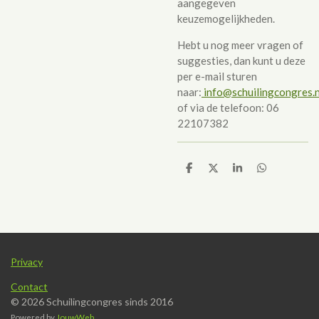
aangegeven
keuzemogelijkheden.
Hebt u nog meer vragen of
suggesties, dan kunt u deze
per e-mail sturen
naar:
info@schuilingcongres.n
of via de telefoon: 06
22107382
D
D
S
D
e
e
h
e
l
e
a
l
e
l
r
e
n
e
n
Privacy
Contact
© 2026 Schuilingcongres sinds 2016
Powered by
JouwWeb