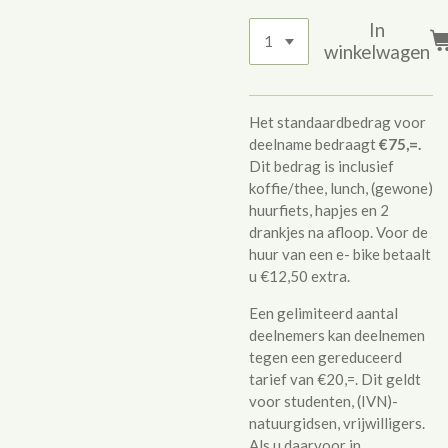
In
winkelwagen
Het standaardbedrag voor
deelname bedraagt
€75,=.
Dit bedrag is inclusief
koffie/thee, lunch, (gewone)
huurfiets, hapjes en 2
drankjes na afloop. Voor de
huur van een e- bike betaalt
u €12,50 extra.
Een gelimiteerd aantal
deelnemers kan deelnemen
tegen een gereduceerd
tarief van €20,=. Dit geldt
voor studenten, (IVN)-
natuurgidsen, vrijwilligers.
Als u daarvoor in